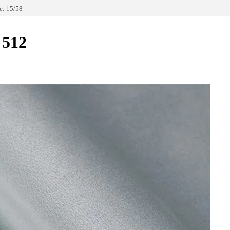
: 15/58
 512