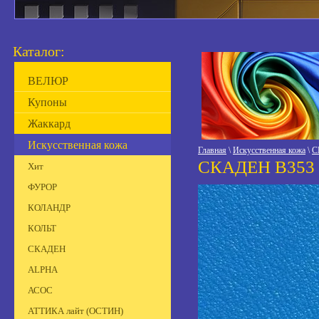
Каталог:
ВЕЛЮР
Купоны
Жаккард
Искусственная кожа
Главная
\
Искусственная кожа
\
С
СКАДЕН B353 
Хит
ФУРОР
КОЛАНДР
КОЛЬТ
СКАДЕН
ALPHA
АСОС
АТТИКА лайт (ОСТИН)