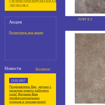
СИЛИКОНИЗИРОВАННАЯ
ЭКОКОЖА
ЛОФТ В 2
Акция
Посмотреть все акции
Новости
Все новости
13.01.2017
Поздравляем Вас, друзья с
началом нового рабочего
года! Желаем Вам
профессиональных
успехов и процветания!