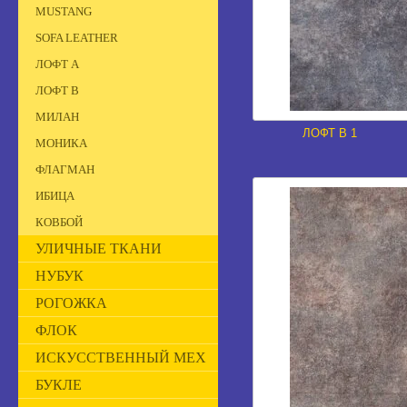
MUSTANG
SOFA LEATHER
ЛОФТ А
ЛОФТ В
МИЛАН
ЛОФТ В 1
МОНИКА
ФЛАГМАН
ИБИЦА
КОВБОЙ
УЛИЧНЫЕ ТКАНИ
НУБУК
РОГОЖКА
ФЛОК
ИСКУССТВЕННЫЙ МЕХ
БУКЛЕ